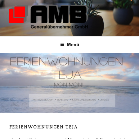
Zum
Inhalt
springen
AMB-GENERALÜBERNEHMER
GMBH
Menü
FERIENWOHNUNGEN TEJA