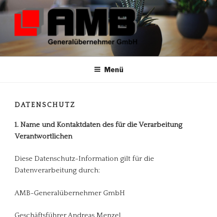
Zum
Inhalt
springen
AMB-GENERALÜBERNEHMER
GMBH
Menü
DATENSCHUTZ
1. Name und Kontaktdaten des für die Verarbeitung
Verantwortlichen
Diese Datenschutz-Information gilt für die
Datenverarbeitung durch:
AMB-Generalübernehmer GmbH
Geschäftsführer Andreas Menzel